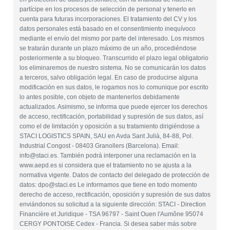
partícipe en los procesos de selección de personal y tenerlo en
cuenta para futuras incorporaciones. El tratamiento del CV y los
datos personales está basado en el consentimiento inequívoco
mediante el envío del mismo por parte del interesado. Los mismos
se tratarán durante un plazo máximo de un año, procediéndose
posteriormente a su bloqueo. Transcurrido el plazo legal obligatorio
los eliminaremos de nuestro sistema. No se comunicarán los datos
a terceros, salvo obligación legal. En caso de producirse alguna
modificación en sus datos, le rogamos nos lo comunique por escrito
lo antes posible, con objeto de mantenerlos debidamente
actualizados. Asimismo, se informa que puede ejercer los derechos
de acceso, rectificación, portabilidad y supresión de sus datos, así
como el de limitación y oposición a su tratamiento dirigiéndose a
STACI LOGISTICS SPAIN, SAU en Avda Sant Julià, 84-88, Pol.
Industrial Congost - 08403 Granollers (Barcelona). Email:
info@staci.es. También podrá interponer una reclamación en la
www.aepd.es si considera que el tratamiento no se ajusta a la
normativa vigente. Datos de contacto del delegado de protección de
datos: dpo@staci.es Le informamos que tiene en todo momento
derecho de acceso, rectificación, oposición y supresión de sus datos
enviándonos su solicitud a la siguiente dirección: STACI - Direction
Financière et Juridique - TSA 96797 - Saint Ouen l'Aumône 95074
CERGY PONTOISE Cedex - Francia. Si desea saber más sobre